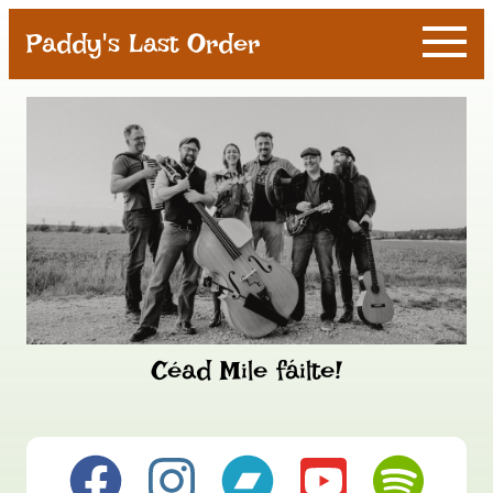
Paddy's Last Order
Céad Mile fáilte!